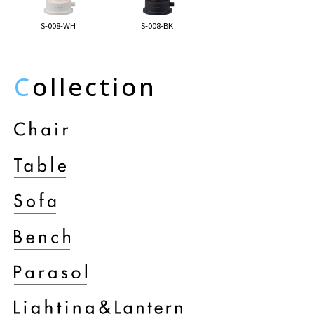
S-008-WH
S-008-BK
C
ollection