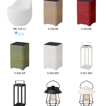
ME-153-LC
S-016-BE
S-016-RD
S-016-GR
S-016-WH
S-017-WH