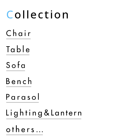
C
ollection