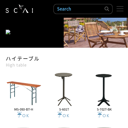
検索
ハイテーブル
High table
MS-093-BT-H
S-601T
S-702T-BK