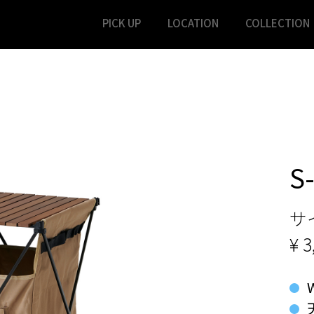
PICK UP
LOCATION
COLLECTION
S
サ
¥ 3