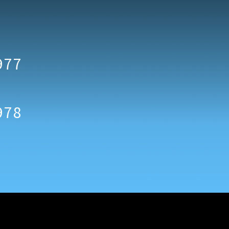
977
978