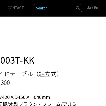
Ja /
Ja /
En
En
CONTACT
検索
-003T-KK
イドテーブル（組立式）
,300
W420×D450×H640mm
天板/木製ブラウン・フレーム/アルミ