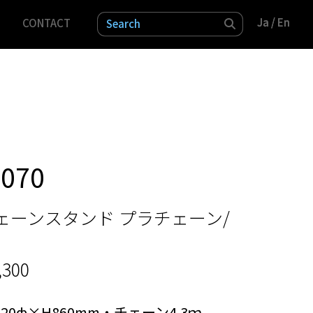
Ja /
Ja /
En
En
CONTACT
検索
-070
ェーンスタンド プラチェーン/
,300
320ф×H860mm・チェーン4.3ｍ