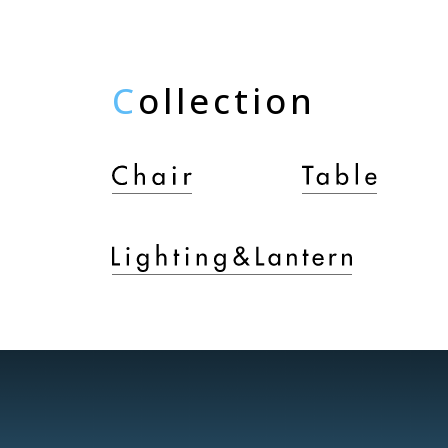
C
ollection