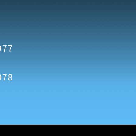
977
978