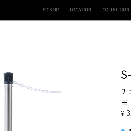
PICK UP
LOCATION
COLLECTION
S
チ
白
¥ 3