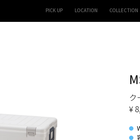
PICK UP
LOCATION
COLLECTION
M
ク
¥ 8