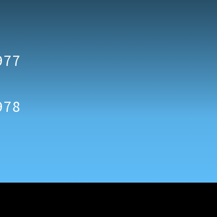
977
978