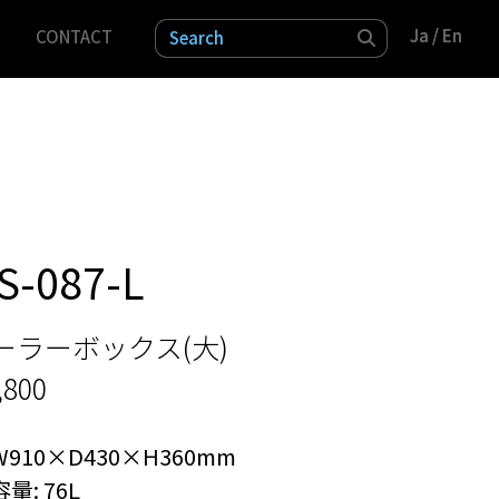
Ja /
Ja /
En
En
CONTACT
検索
S-087-L
ーラーボックス(大)
,800
W910×D430×H360mm
容量: 76L