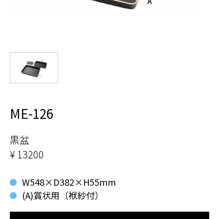
ME-126
黒盆
¥ 13200
W548×D382×H55mm
(A)賞状用（袱紗付）