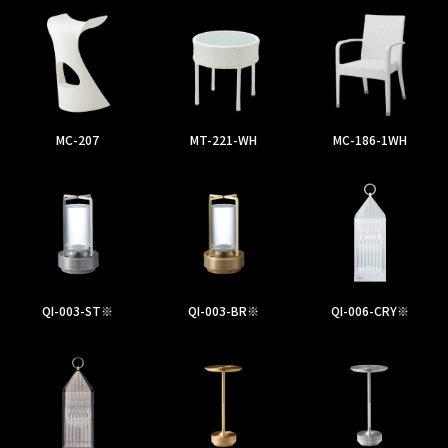
MC-207
MT-221-WH
MC-186-1WH
QI-003-ST※
QI-003-BR※
QI-006-CRY※