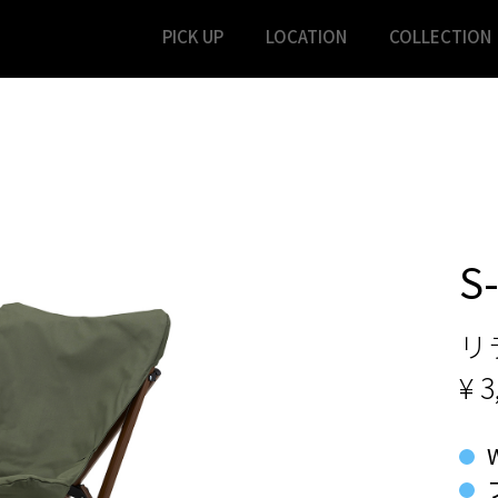
PICK UP
LOCATION
COLLECTION
S
リ
¥ 3