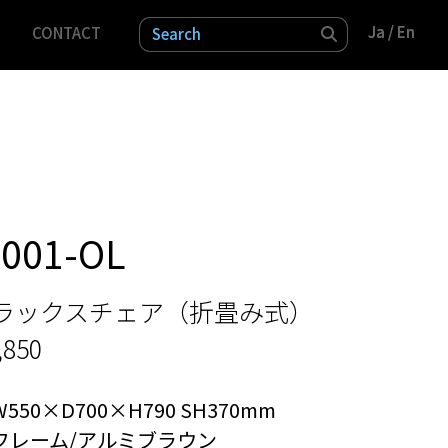
Ja /
Ja /
En
En
CONTACT
検索
-001-OL
ラックスチェア（折畳み式）
,850
W550×D700×H790 SH370mm
フレーム/アルミブラウン